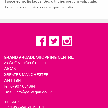
Fusce et mollis lacus. Sed ultricies pretium vulputate.
Pellentesque ultrices consequat iaculis.
GRAND ARCADE SHOPPING CENTRE
23 CROMPTON STREET
WIGAN
GREATER MANCHESTER
WN1 1BH
Tel:
07907 654884
Email:
info@ga-wigan.co.uk
SITE MAP
LEASING OPPORTUNITIES